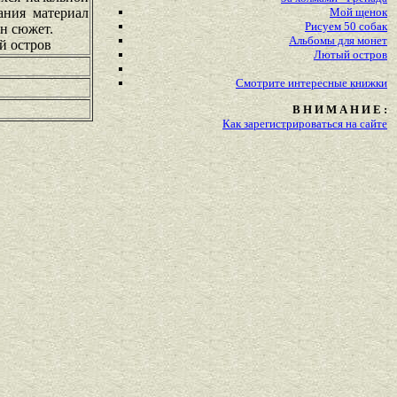
ания материал
Мой щенок
Рисуем 50 собак
ен сюжет.
Альбомы для монет
й остров
Лютый остров
Смотрите
интересные
книжки
В Н И М А Н И Е :
Как зарегистрироваться на сайте