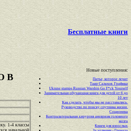
Бесплатные книги
Новые поступления:
О В
Питье, которое лечит
Таир Салахов. Графика
Ukrane stamps Russian Warship Go F*ck Yourself
Занимательная обучающая книга для детей от 6 до
10 лет
Как сделать, чтобы мы не расставались.
Руководство по поиску спутника жизни.
Соционика
Контралатеральная хирургия аневризм головного
мозга
у. 1-4 классы
Книги для взрослых
хся начальной
За холмами - Гренада