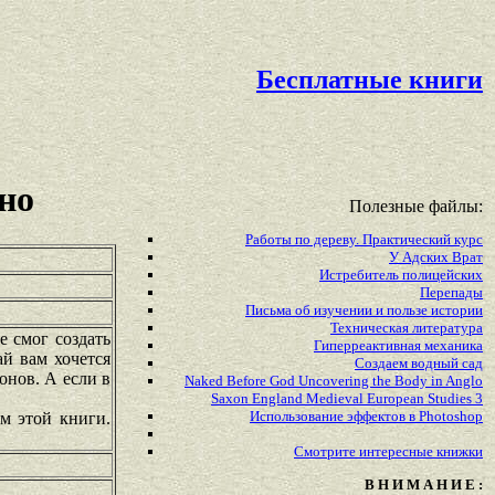
Бесплатные книги
но
Полезные файлы:
Работы по дереву. Практический курс
У Адских Врат
Истребитель полицейских
Перепады
Письма об изучении и пользе истории
Техническая литература
 смог создать
Гиперреактивная механика
ай вам хочется
Создаем водный сад
онов. А если в
Naked Before God Uncovering the Body in Anglo
Saxon England Medieval European Studies 3
Использование эффектов в Photoshop
м этой книги.
Смотрите
интересные
книжки
В Н И М А Н И Е :