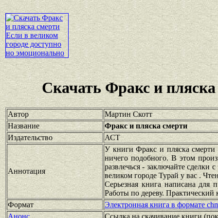
Скачать Фракс и пляска
Автор
Мартин Скотт
Название
Фракс и пляска смерти
Издательство
АСТ
У книги Фракс и пляска смерти
ничего подобного. В этом произ
развлечься - заключайте сделки 
Аннотация
великом городе Турай у вас . Чт
Серьезная книга написана для 
Работы по дереву. Практический 
Формат
Электронная книга в формате ch
Анонс
Ссылка на скачивание книги
(по