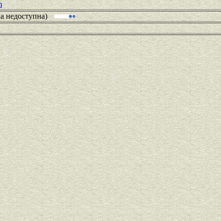
m
ка недоступна)