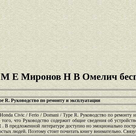
 / М Е Миронов Н В Омелич бес
Type R. Руководство по ремонту и эксплуатации
nda Civic / Ferio / Domani / Type R. Руководство по ремонту 
того, что Руководство содержит общие сведения об устройств
pe R . В предложенной литературе доступно но эмоционально пост
ростых людей. Поэтому стоит почитать книгу внимательно. Связ