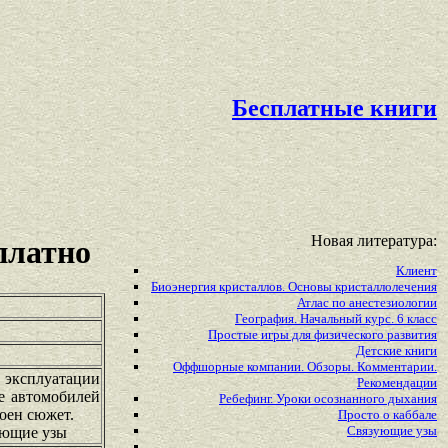
Бесплатные книги
Новая литература:
платно
Клиент
Биоэнергия кристаллов. Основы кристаллолечения
Атлас по анестезиологии
География. Начальный курс. 6 класс
Простые игры для физического развития
Детские книги
Оффшорные компании. Обзоры. Комментарии.
и эксплуатации
Рекомендации
е автомобилей
Ребефинг. Уроки осознанного дыхания
роен сюжет.
Просто о каббале
Связующие узы
ующие узы