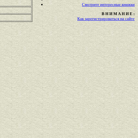
Смотрите
интересные
книжки
В Н И М А Н И Е :
Как зарегистрироваться на сайте