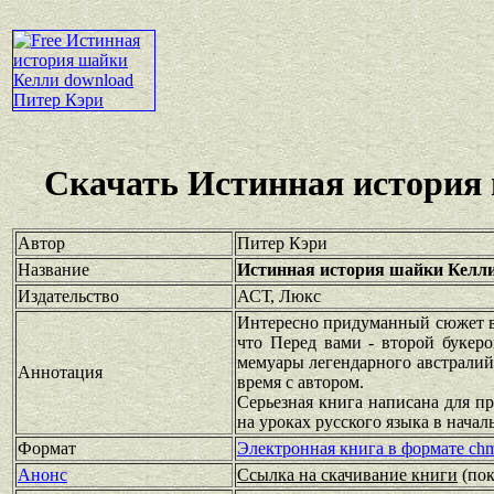
Скачать Истинная история
Автор
Питер Кэри
Название
Истинная история шайки Келл
Издательство
АСТ, Люкс
Интересно придуманный сюжет в 
что Перед вами - второй букер
мемуары легендарного австралий
Аннотация
время с автором.
Серьезная книга написана для п
на уроках русского языка в нача
Формат
Электронная книга в формате ch
Анонс
Ссылка на скачивание книги
(по