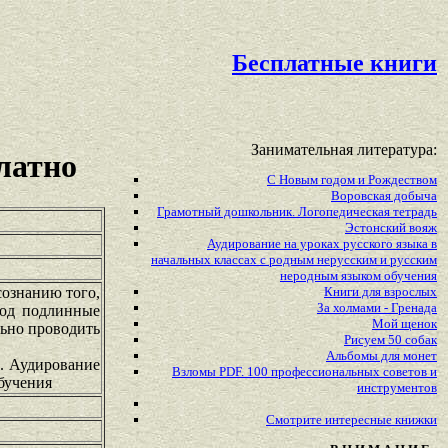
Бесплатные книги
Занимательная литература:
латно
С Новым годом и Рождеством
Воровская добыча
Грамотный дошкольник. Логопедическая тетрадь
Эстонский вояж
Аудирование на уроках русского языка в
начальных классах с родным нерусским и русским
неродным языком обучения
ознанию того,
Книги для взрослых
За холмами - Гренада
под подлинные
Мой щенок
льно проводить
Рисуем 50 собак
Альбомы для монет
ю. Аудирование
Взломы PDF. 100 профессиональных советов и
бучения
инструментов
Смотрите
интересные
книжки