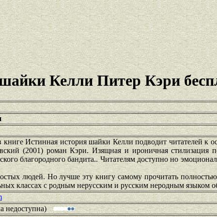
 шайки Келли Питер Кэри бесп
и
книге Истинная история шайки Келли подводит читателей к ос
овский (2001) роман Кэри. Изящная и ироничная стилизация 
ского благородного бандита.. Читателям доступно но эмоциона
ростых людей. Но лучше эту книгу самому прочитать полность
льных классах с родным нерусским и русским неродным языком о
m
ка недоступна)