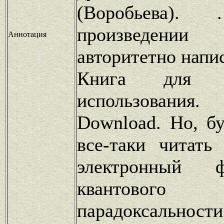
(Воробьева)
произведен
Аннотация
авторитетно напис
Книга для по
использования.
Download. Но, б
все-таки читать
электронный 
квантовог
парадоксальност