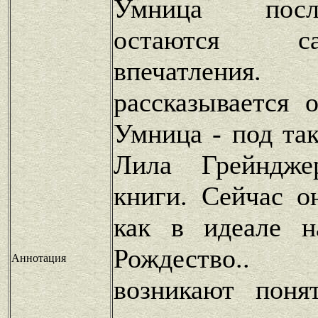
Умница посл
остаются с
впечатлен
рассказывается 
Умница - под та
Лила Грейндже
книги. Сейчас о
как в идеале н
Рождество..
Аннотация
возникают поня