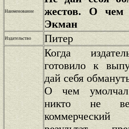
жестов. О чем
Наименование
Экман
Питер
Издательство
Когда издател
готовило к вып
дай себя обманут
О чем умолчал
никто не в
коммерчески
результат пр