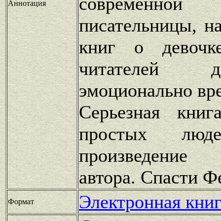
современной
Аннотация
писательницы, н
книг о девоч
читателей 
эмоционально вр
Серьезная книг
простых люде
произведение
автора. Спасти Ф
Электронная книг
Формат