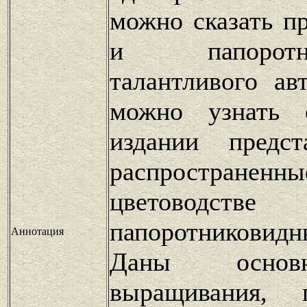
можно сказать п
и папорот
талантливого ав
можно узнать
издании предс
распространенн
цветоводств
папоротникови
Аннотация
Даны основ
выращивания, 