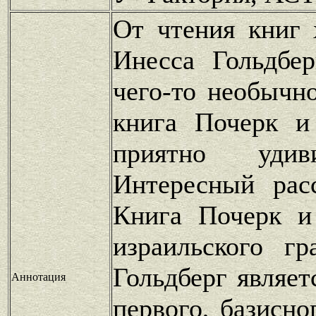
От чтения книг 
Инесса Гольдбе
чего-то необычно
книга Почерк и
приятно удив
Интересный рас
Книга Почерк и
израильского г
Гольдберг являе
Аннотация
первого, базисно