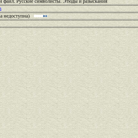
ый файл. Русские символисты. Этюды и разыскания
m
ка недоступна)