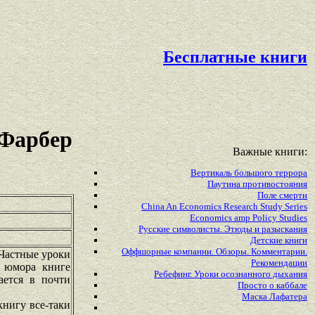
Бесплатные книги
 Фарбер
Важные книги:
Вертикаль большого террора
Паутина противостояния
Поле смерти
China An Economics Research Study Series
Economics amp Policy Studies
Русские символисты. Этюды и разыскания
Детские книги
Оффшорные компании. Обзоры. Комментарии.
 Частные уроки
Рекомендации
й юмора книге
Ребефинг. Уроки осознанного дыхания
ается в почти
Просто о каббале
Маска Лафатера
книгу все-таки