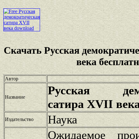
Скачать Русская демократиче
века бесплат
Автор
Русская демо
Название
сатира XVII век
Наука
Издательство
Ожидаемое прои