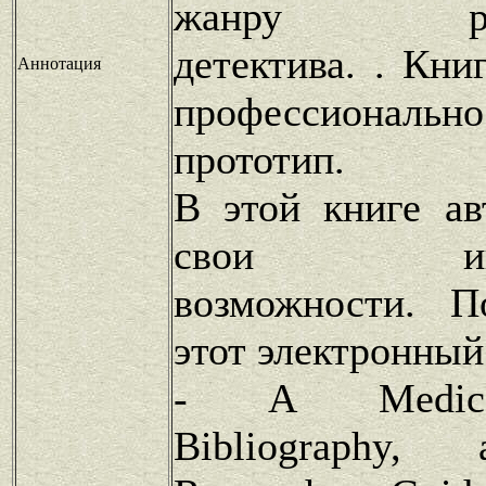
жанру ретро
детектива. . Кн
Аннотация
профессиональ
прототип.
В этой книге ав
свои интел
возможности. П
этот электронный
- A Medical
Bibliography,