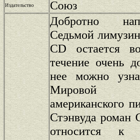
Союз
Издательство
Добротно нап
Седьмой лимузин
CD остается во
течение очень д
нее можно узна
Мировой б
американского п
Стэнвуда роман 
относится к с