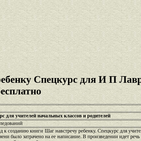
ребенку Спецкурс для И П Лав
бесплатно
рс для учителей начальных классов и родителей
ледований
д к созданию книги Шаг навстречу ребенку. Спецкурс для учит
мени было затрачено на ее написание. В произведении идет речь 