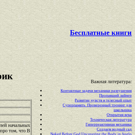
Бесплатные книги
рик
Важная литература:
Контактные задачи механики разрушения
Пропавший лайнер
Развитие чувств и телесный опыт
Суперпамять. Проверенный тренинг для
школьника
Открытия века
Техническая литература
Гиперреактивная механика
елей начальных
Создаем водный сад
про том, что В
Naked Before God Uncovering the Body in Anglo