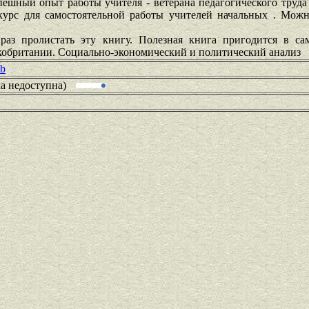
ешный опыт работы учителя - ветерана педагогического труда
урс для самостоятельной работы учителей начальных . Можно
 раз пролистать эту книгу. Полезная книга пригодится в с
кобритании. Социально-экономический и политический анализ
ub
ка недоступна)