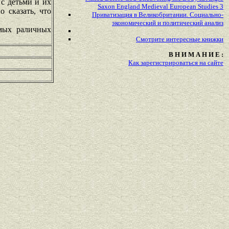
 с детьми и их
Saxon England Medieval European Studies 3
 сказать, что
Приватизация в Великобритании. Социально-
экономический и политический анализ
амых раличных
Смотрите
интересные
книжки
В Н И М А Н И Е :
Как зарегистрироваться на сайте