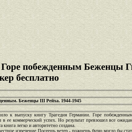
 Горе побежденным Беженцы 
кер бесплатно
денным. Беженцы III Рейха. 1944-1945
вило к выпуску книгу Трагедия Германии. Горе побежденным
л в ее коммерческий успех. Но результат превзошел все ожида
а книга легко и авторитетно создана.
вестное изречение Посеешь ветер - пожнешь бурю могло бы ста