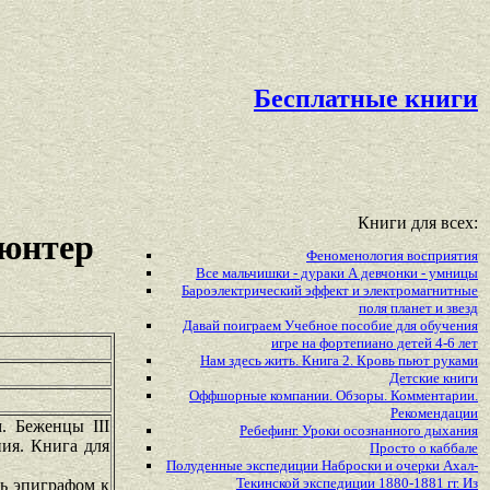
Бесплатные книги
Книги для всех:
Гюнтер
Феноменология восприятия
Все мальчишки - дураки А девчонки - умницы
Бароэлектрический эффект и электромагнитные
поля планет и звезд
Давай поиграем Учебное пособие для обучения
игре на фортепиано детей 4-6 лет
Нам здесь жить. Книга 2. Кровь пьют руками
Детские книги
Оффшорные компании. Обзоры. Комментарии.
Рекомендации
. Беженцы III
Ребефинг. Уроки осознанного дыхания
ния. Книга для
Просто о каббале
Полуденные экспедиции Наброски и очерки Ахал-
Текинской экспедиции 1880-1881 гг. Из
ть эпиграфом к