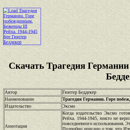
Скачать Трагедия Германии
Бедде
Автор
Гюнтер Беддекер
Наименование
Трагедия Германии. Горе побеж
Издательство
Эксмо
Когда издательство Эксмо гото
Рейха. 1944-1945, никто не вери
повседневного использования. Эт
Аннотация
Подробно описано о том, что Из