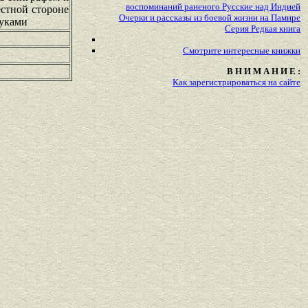
воспоминаний раненого Русские над Индией
естной стороне
Очерки и рассказы из боевой жизни на Памире
руками
Серия Редкая книга
Смотрите
интересные
книжки
В Н И М А Н И Е :
Как зарегистрироваться на сайте