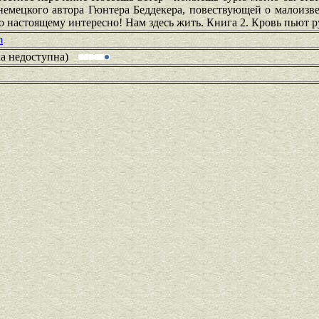
немецкого автора Гюнтера Беддекера, повествующей о малоизв
о настоящему интересно! Нам здесь жить. Книга 2. Кровь пьют 
m
ка недоступна)