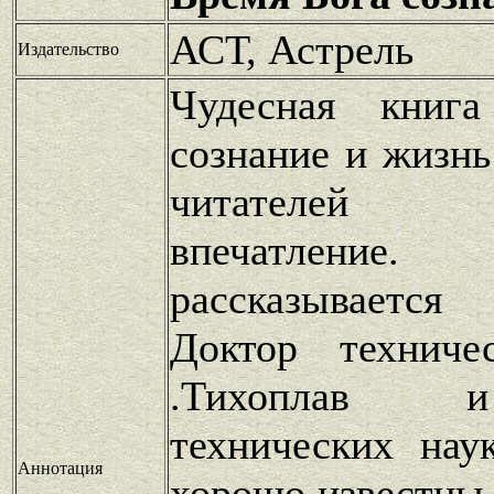
АСТ, Астрель
Издательство
Чудесная книг
сознание и жизнь
читателей н
впечатлен
рассказываетс
Доктор техниче
.Тихоплав 
технических нау
Аннотация
хорошо известны 