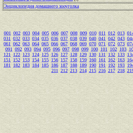
Энциклопедия домашнего зооуголка
001
002
003
004
005
006
007
008
009
010
011
012
013
01
031
032
033
034
035
036
037
038
039
040
041
042
043
04
061
062
063
064
065
066
067
068
069
070
071
072
073
07
091
092
093
094
095
096
097
098
099
100
101
102
103
1
121
122
123
124
125
126
127
128
129
130
131
132
133
13
151
152
153
154
155
156
157
158
159
160
161
162
163
16
181
182
183
184
185
186
187
188
189
190
191
192
193
19
211
212
213
214
215
216
217
218
21