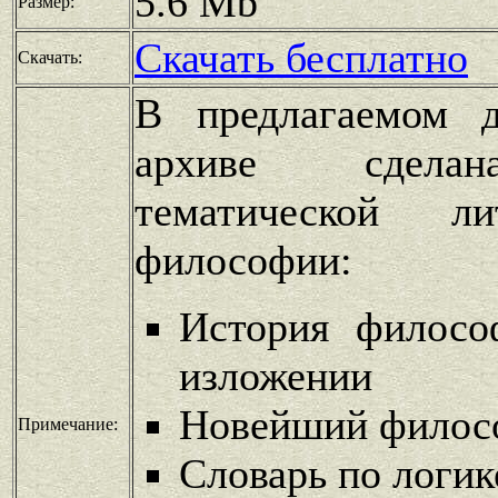
5.6 Mb
Размер:
Скачать бесплатно
Скачать:
В предлагаемом д
архиве сделан
тематической л
философии:
История филосо
изложении
Новейший филосо
Примечание:
Словарь по логик