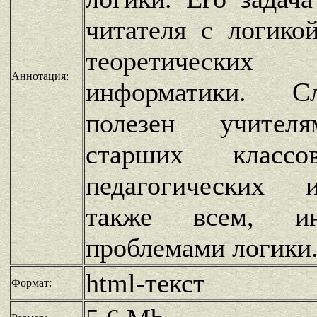
читателя с логико
теоретичес
Аннотация:
информатики. С
полезен учител
старших классо
педагогических 
также всем, ин
проблемами логики
html-текст
Формат: