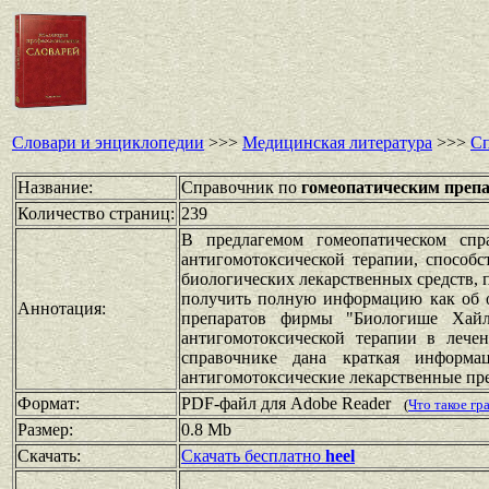
Словари и энциклопедии
>>>
Медицинская литература
>>>
Сп
Название:
Справочник по
гомеопатическим преп
Количество страниц:
239
В предлагемом гомеопатическом спр
антигомотоксической терапии, способ
биологических лекарственных средств, 
получить полную информацию как об о
Аннотация:
препаратов фирмы "Биологише Хайл
антигомотоксической терапии в лече
справочнике дана краткая информа
антигомотоксические лекарственные пре
Формат:
PDF-файл для Adobe Reader
(
Что такое г
Размер:
0.8 Mb
Скачать:
Скачать бесплатно
heel