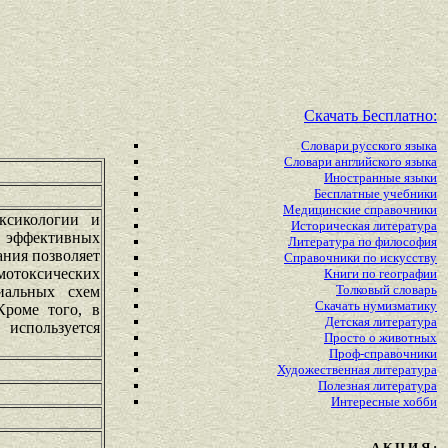
Скачать Бесплатно:
Словари русского языка
Словари английского языка
Иностранные языки
Бесплатные учебники
Медицинские справочники
ксикологии и
Историческая литература
и эффективных
Литература по философия
ания позволяет
Справочники по искусству
мотоксических
Книги по географии
Толковый словарь
иальных схем
Скачать нумизматику
Кроме того, в
Детская литература
используется
Просто о животных
Проф-справочники
Художественная литература
Полезная литература
Интересные хобби
А К Ц И Я :