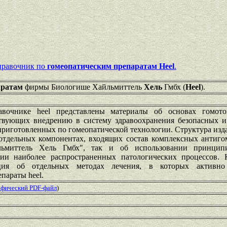
равочник по
гомеопатическим препаратам Heel
.
аратам
фирмы Биологише Хайльмиттель
Хель
Гмбх (
Heel
).
авочнике heel представлены материалы об основах гомото
ствующих внедрению в систему здравоохранения безопасных 
приготовленных по гомеопатической технологии. Структура изд
тдельных компонентах, входящих состав комплексных антиго
ьмиттель Хель Гмбх", так и об использовании принцип
нии наиболее распространенных патологических процессов. 
ция об отдельных методах лечения, в которых активно 
параты heel.
рафический PDF-файл
)