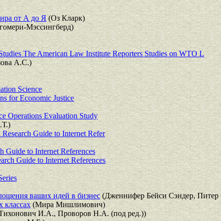
ира от А до Я
(Оз Кларк)
омери-Мэссингберд)
tudies The American Law Institute Reporters Studies on WTO L
ова А.С.)
mation Science
ns for Economic Justice
ce Operations Evaluation Study
Т.)
 Research Guide to Internet Refer
h Guide to Internet References
arch Guide to Internet References
eries
лощения ваших идей в бизнес
(Дженнифер Бейси Сэндер, Питер 
х классах
(Мира Мишлимович)
Тихонович И.А., Проворов Н.А. (под ред.))