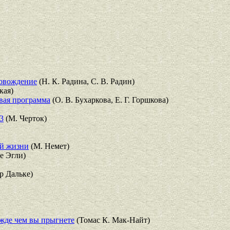
ровождение
(Н. К. Радина, С. В. Радин)
кая)
вая программа
(О. В. Бухаркова, Е. Г. Горшкова)
3
(М. Черток)
ей жизни
(М. Немет)
е Эгли)
р Дальке)
ежде чем вы прыгнете
(Томас К. Мак-Найт)