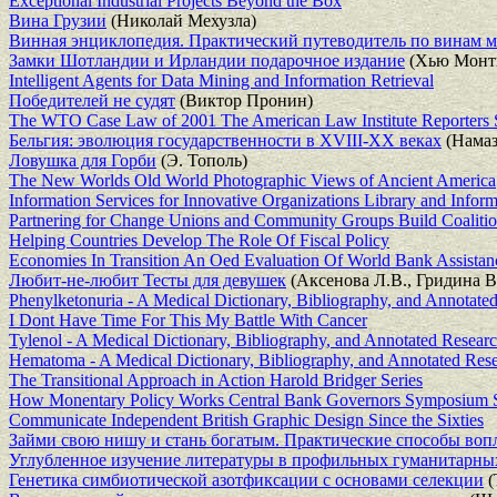
Exceptional Industrial Projects Beyond the Box
Вина Грузии
(Николай Мехузла)
Винная энциклопедия. Практический путеводитель по винам м
Замки Шотландии и Ирландии подарочное издание
(Хью Монтг
Intelligent Agents for Data Mining and Information Retrieval
Победителей не судят
(Виктор Пронин)
The WTO Case Law of 2001 The American Law Institute Reporters S
Бельгия: эволюция государственности в XVIII-XX веках
(Намаз
Ловушка для Горби
(Э. Тополь)
The New Worlds Old World Photographic Views of Ancient America
Information Services for Innovative Organizations Library and Infor
Partnering for Change Unions and Community Groups Build Coalitio
Helping Countries Develop The Role Of Fiscal Policy
Economies In Transition An Oed Evaluation Of World Bank Assistan
Любит-не-любит Тесты для девушек
(Аксенова Л.В., Гридина В.
Phenylketonuria - A Medical Dictionary, Bibliography, and Annotated
I Dont Have Time For This My Battle With Cancer
Tylenol - A Medical Dictionary, Bibliography, and Annotated Researc
Hematoma - A Medical Dictionary, Bibliography, and Annotated Rese
The Transitional Approach in Action Harold Bridger Series
How Monentary Policy Works Central Bank Governors Symposium S
Communicate Independent British Graphic Design Since the Sixties
Займи свою нишу и стань богатым. Практические способы воп
Углубленное изучение литературы в профильных гуманитарны
Генетика симбиотической азотфиксации с основами селекции
(