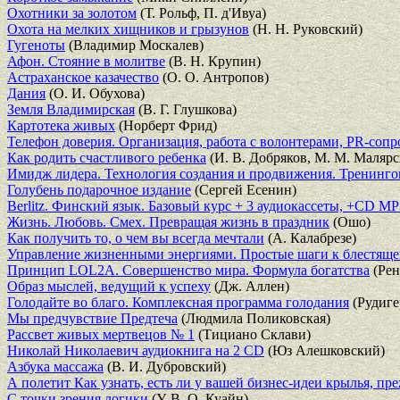
Охотники за золотом
(Т. Рольф, П. д'Ивуа)
Охота на мелких хищников и грызунов
(Н. Н. Руковский)
Гугеноты
(Владимир Москалев)
Афон. Стояние в молитве
(В. Н. Крупин)
Астраханское казачество
(О. О. Антропов)
Дания
(О. И. Обухова)
Земля Владимирская
(В. Г. Глушкова)
Картотека живых
(Норберт Фрид)
Телефон доверия. Организация, работа с волонтерами, PR-соп
Как родить счастливого ребенка
(И. В. Добряков, М. М. Малярс
Имидж лидера. Технология создания и продвижения. Тренинго
Голубень подарочное издание
(Сергей Есенин)
Berlitz. Финский язык. Базовый курс + 3 аудиокассеты, +CD MP
Жизнь. Любовь. Смех. Превращая жизнь в праздник
(Ошо)
Как получить то, о чем вы всегда мечтали
(А. Калабрезе)
Управление жизненными энергиями. Простые шаги к блестящ
Принцип LOL2A. Совершенство мира. Формула богатства
(Рен
Образ мыслей, ведущий к успеху
(Дж. Аллен)
Голодайте во благо. Комплексная программа голодания
(Рудиге
Мы предчувствие Предтеча
(Людмила Поликовская)
Рассвет живых мертвецов № 1
(Тициано Склави)
Николай Николаевич аудиокнига на 2 CD
(Юз Алешковский)
Азбука массажа
(В. И. Дубровский)
А полетит Как узнать, есть ли у вашей бизнес-идеи крылья, пр
С точки зрения логики
(У. В. О. Куайн)