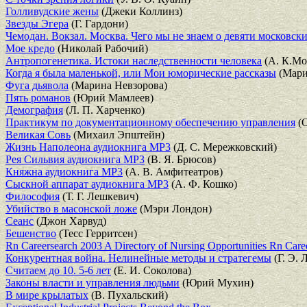
Голливудские жены
(Джеки Коллинз)
Звезды Эгера
(Г. Гардони)
Чемодан. Вокзал. Москва. Чего мы не знаем о девяти московски
Мое кредо
(Николай Рабочий)
Антропогенетика. Истоки наследственности человека
(А. К.Мо
Когда я была маленькой, или Мои юморические рассказы
(Мари
Фуга дьявола
(Марина Невзорова)
Пять романов
(Юрий Мамлеев)
Демография
(Л. П. Харченко)
Практикум по документационному обеспечению управления
(О
Великая Совь
(Михаил Эпштейн)
Жизнь Наполеона аудиокнига MP3
(Д. С. Мережковский)
Рея Сильвия аудиокнига MP3
(В. Я. Брюсов)
Княжна аудиокнига MP3
(А. В. Амфитеатров)
Сыскной аппарат аудиокнига МР3
(А. Ф. Кошко)
Философия
(Т. Г. Лешкевич)
Убийство в масонской ложе
(Мэри Лондон)
Сеанс
(Джон Харвуд)
Бешенство
(Тесс Герритсен)
Rn Careersearch 2003 A Directory of Nursing Opportunities Rn Care
Конкурентная война. Нелинейные методы и стратегемы
(Г. Э. 
Считаем до 10. 5-6 лет
(Е. И. Соколова)
Законы власти и управления людьми
(Юрий Мухин)
В мире крылатых
(В. Пухальский)