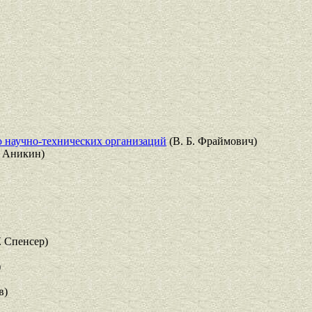
 научно-технических организаций
(В. Б. Фраймович)
. Аникин)
. Спенсер)
)
в)