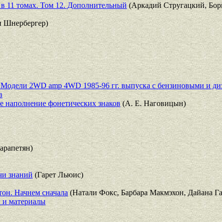
в 11 томах. Том 12. Дополнительный
(Аркадий Стругацкий, Бор
н Шнербергер)
rf. Модели 2WD amp 4WD 1985-96 гг. выпуска с бензиновыми и ди
в
е наполнение фонетических знаков
(А. Е. Наговицын)
арапетян)
чи знаний
(Гарет Льюис)
тон. Начнем сначала
(Натали Фокс, Барбара Макмэхон, Дайана Г
 и материалы