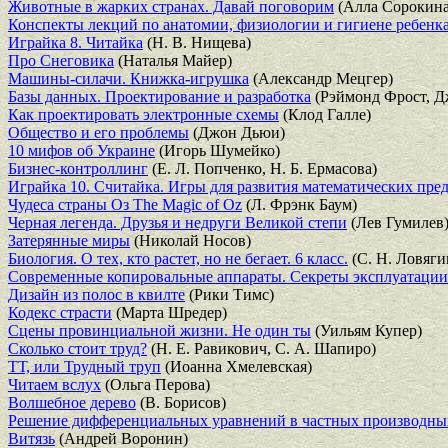
Животные в жарких странах. Давай поговорим
(Алла Сорокина
Конспекты лекций по анатомии, физиологии и гигиене ребенк
Играйка 8. Читайка
(Н. В. Нищева)
Про Снеговика
(Наталья Майер)
Машины-силачи. Книжка-игрушка
(Александр Мецгер)
Базы данных. Проектирование и разработка
(Рэймонд Фрост, Д
Как проектировать электронные схемы
(Клод Галле)
Общество и его проблемы
(Джон Дьюи)
10 мифов об Украине
(Игорь Шумейко)
Бизнес-контроллинг
(Е. Л. Попченко, Н. Б. Ермасова)
Играйка 10. Считайка. Игры для развития математических пре
Чудеса страны Оз The Magic of Oz
(Л. Фрэнк Баум)
Черная легенда. Друзья и недруги Великой степи
(Лев Гумилев
Затерянные миры
(Николай Носов)
Биология. О тех, кто растет, но не бегает. 6 класс.
(С. Н. Ловяги
Современные копировальные аппараты. Секреты эксплуатации
Дизайн из полос в квилте
(Рики Тимс)
Кодекс страсти
(Марта Шредер)
Сцены провинциальной жизни. Не один ты
(Уильям Купер)
Сколько стоит труд?
(Н. Е. Равикович, С. А. Шапиро)
ТТ, или Трудный труп
(Иоанна Хмелевская)
Читаем вслух
(Ольга Перова)
Волшебное дерево
(В. Борисов)
Решение дифференциальных уравнений в частных производных 
Витязь
(Андрей Воронин)