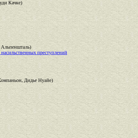
ди Качке)
 Альпеншталь)
и насильственных преступлений
омпаньон, Дидье Нуайе)