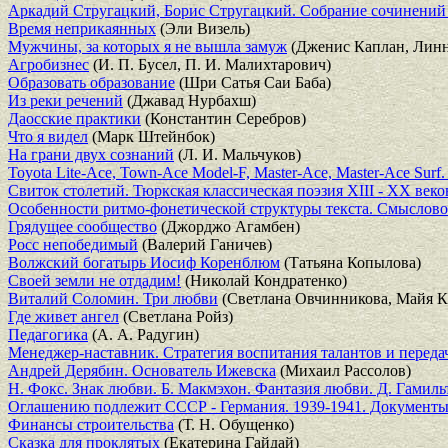
Аркадий Стругацкий, Борис Стругацкий. Собрание сочинений 
Время неприкаянных
(Эли Визель)
Мужчины, за которых я не вышла замуж
(Дженис Каплан, Лин
Агробизнес
(И. П. Бусел, П. И. Малихтарович)
Образовать образование
(Шри Сатья Саи Баба)
Из реки речений
(Джавад Нурбахш)
Даосские практики
(Константин Серебров)
Что я видел
(Марк Штейнбок)
На грани двух сознаний
(Л. И. Мальчуков)
Toyota Lite-Ace, Town-Ace Model-F, Master-Ace, Master-Ace Su
Свиток столетий. Тюркская классическая поэзия XIII - XX веко
Особенности ритмо-фонетической структуры текста. Смыслово
Грядущее сообщество
(Джорджо Агамбен)
Росс непобедимый
(Валерий Ганичев)
Волжский богатырь Иосиф Коренблюм
(Татьяна Копылова)
Своей земли не отдадим!
(Николай Кондратенко)
Виталий Соломин. Три любви
(Светлана Овчинникова, Майя К
Где живет ангел
(Светлана Ройз)
Педагогика
(А. А. Радугин)
Менеджер-наставник. Стратегия воспитания талантов и переда
Андрей Дерябин. Основатель Ижевска
(Михаил Рассолов)
Н. Фокс. Знак любви. Б. Макмэхон. Фантазия любви. Д. Гамиль
Оглашению подлежит СССР - Германия. 1939-1941. Документы
Финансы строительства
(Т. Н. Обущенко)
Сказка для проклятых
(Екатерина Гайдай)