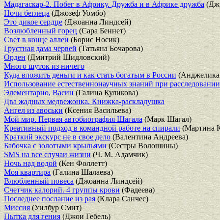
Мадагаскар-2. Побег в Африку. Дружба и в Африке дружба
(Джу
Ночи беглеца
(Джозеф Уомбо)
Это дикое сердце
(Джоанна Линдсей)
Возлюбленный горец
(Сара Беннет)
Свет в конце аллеи
(Борис Носик)
Грустная дама червей
(Татьяна Бочарова)
Орден
(Дмитрий Шидловский)
Много шуток из ничего
Куда вложить деньги и как стать богатым в России
(Анджелика
Использование естественнонаучных знаний при расследовани
Элементарно, Васин
(Галина Куликова)
Два жадных медвежонка. Книжка-раскладушка
Ангел из авоськи
(Ксения Васильева)
Мой мир. Первая автобиография Шагала
(Марк Шагал)
Креативный подход в командной работе на спирали
(Мартина К
Краткий экскурс не в свое дело
(Валентина Андреева)
Бабочка с золотыми крыльями
(Сестры Волошины)
SMS на все случаи жизни
(Ч. М. Адамчик)
Ночь над водой
(Кен Фоллетт)
Моя квартира
(Галина Шалаева)
Влюбленный повеса
(Джоанна Линдсей)
Счетчик калорий. 4 группы крови
(Фадеева)
Последнее послание из рая
(Клара Санчес)
Миссия
(Уилбур Смит)
Пытка для гения
(Джои Гебель)