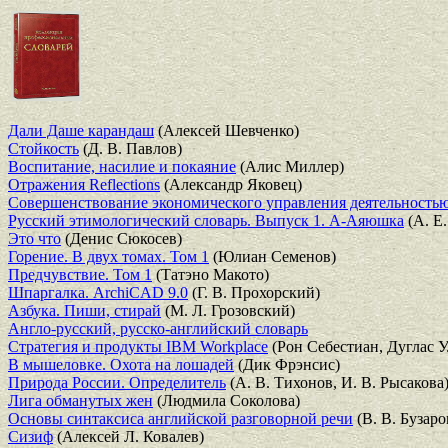
Дали Даше карандаш
(Алексей Шевченко)
Стойкость
(Д. В. Павлов)
Воспитание, насилие и покаяние
(Алис Миллер)
Отражения Reflections
(Александр Яковец)
Совершенствование экономического управления деятельностью
Русский этимологический словарь. Выпуск 1. А-Аяюшка
(А. Е
Это что
(Денис Сюкосев)
Горение. В двух томах. Том 1
(Юлиан Семенов)
Предчувствие. Том 1
(Татэно Макото)
Шпаргалка. ArchiCAD 9.0
(Г. В. Прохорский)
Азбука. Пиши, стирай
(М. Л. Грозовский)
Англо-русский, русско-английский словарь
Стратегия и продукты IBM Workplace
(Рон Себестиан, Дуглас У
В мышеловке. Охота на лошадей
(Дик Фрэнсис)
Природа России. Определитель
(А. В. Тихонов, И. В. Рысакова
Лига обманутых жен
(Людмила Соколова)
Основы синтаксиса английской разговорной речи
(В. В. Бузаро
Сизиф
(Алексей Л. Ковалев)