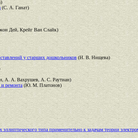
)
а
(С. А. Ганат)
жон Дей, Крейг Ван Слайк)
дставлений у старших дошкольников
(Н. В. Нищева)
)
н, А. А. Вахрушев, А. С. Раутиан)
 и ремонта
(Ю. М. Платонов)
эллиптического типа применительно к задачам теории электро