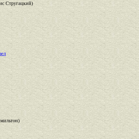
ис Стругацкий)
зел
амильтон)