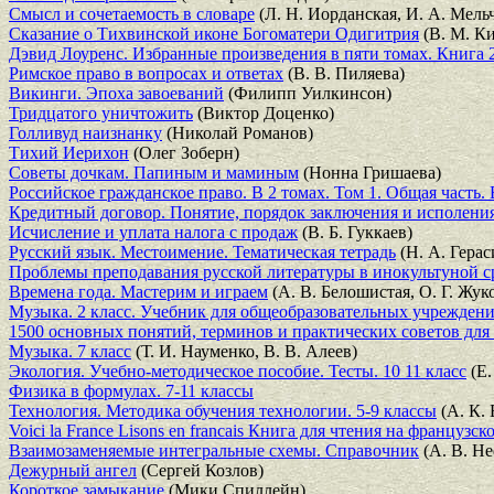
Смысл и сочетаемость в словаре
(Л. Н. Иорданская, И. А. Мель
Сказание о Тихвинской иконе Богоматери Одигитрия
(В. М. К
Дэвид Лоуренс. Избранные произведения в пяти томах. Книга 
Римское право в вопросах и ответах
(В. В. Пиляева)
Викинги. Эпоха завоеваний
(Филипп Уилкинсон)
Тридцатого уничтожить
(Виктор Доценко)
Голливуд наизнанку
(Николай Романов)
Тихий Иерихон
(Олег Зоберн)
Советы дочкам. Папиным и маминым
(Нонна Гришаева)
Российское гражданское право. В 2 томах. Том 1. Общая часть
Кредитный договор. Понятие, порядок заключения и исполени
Исчисление и уплата налога с продаж
(В. Б. Гуккаев)
Русский язык. Местоимение. Тематическая тетрадь
(Н. А. Гера
Проблемы преподавания русской литературы в инокультуной с
Времена года. Мастерим и играем
(А. В. Белошистая, О. Г. Жук
Музыка. 2 класс. Учебник для общеобразовательных учрежден
1500 основных понятий, терминов и практических советов дл
Музыка. 7 класс
(Т. И. Науменко, В. В. Алеев)
Экология. Учебно-методическое пособие. Тесты. 10 11 класс
(Е.
Физика в формулах. 7-11 классы
Технология. Методика обучения технологии. 5-9 классы
(А. К. 
Voici la France Lisons en francais Книга для чтения на французск
Взаимозаменяемые интегральные схемы. Справочник
(А. В. Не
Дежурный ангел
(Сергей Козлов)
Короткое замыкание
(Мики Спиллейн)