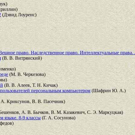
чук)
ириллин)
2
(Дэвид Лоуренс)
. Вещное право. Наследственное право. Интеллектуальные права.
я
(В. В. Витрянский)
сименко)
реде
(М. В. Черкезова)
ова)
ий
(В. В. Алеев, Т. Н. Кичак)
я пользователей персональным компьютером
(Шафрин Ю. А.)
 А. Криксунов, В. В. Пасечник)
Бешенков, А. В. Бычков, В. М. Казакевич, С. Э. Маркуцкая)
ом языке. 8-9 классы
(Г. А. Сосунова)
федов)