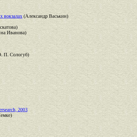
х вокзалах
(Александр Васькин)
скатова)
на Иванова)
. П. Сологуб)
ersearch, 2003
Лемке)