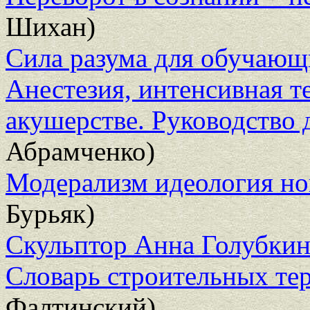
Шихан)
Сила разума для обучающ
Анестезия, интенсивная т
акушерстве. Руководство 
Абрамченко)
Модерализм идеология но
Бурьяк)
Скульптор Анна Голубкин
Словарь строительных те
Фалтинский)