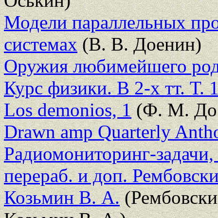
Оськин)
Модели параллельных про
системах
(В. В. Доенин)
Оружия любимейшего ро
Курс физики. В 2-х тт. Т. 
Los demonios, 1
(Ф. М. До
Drawn amp Quarterly Antho
Радиомониторинг-задачи, м
перераб. и доп. Рембовск
Козьмин В. А.
(Рембовски