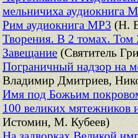
мельничиха аудиокнига 
Рим аудиокнига МР3
(Н. В
Творения. В 2 томах. Том
Завещание
(Святитель Гри
Пограничный надзор на м
Владимир Дмитриев, Ник
Имя под Божьим покрово
100 великих мятежников 
Истомин, М. Кубеев)
На задворках Великой имп