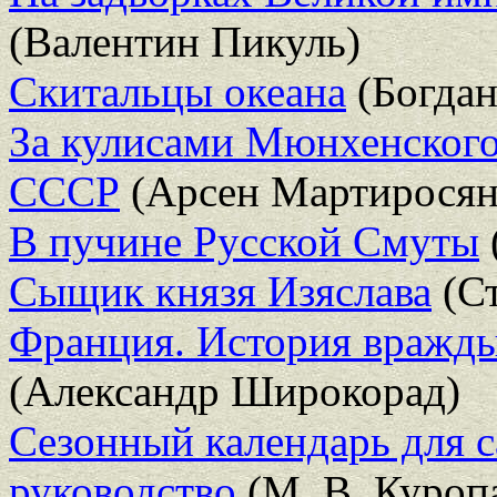
(Валентин Пикуль)
Скитальцы океана
(Богда
За кулисами Мюнхенского 
СССР
(Арсен Мартиросян
В пучине Русской Смуты
Сыщик князя Изяслава
(Ст
Франция. История вражды
(Александр Широкорад)
Сезонный календарь для с
руководство
(М. В. Куроп