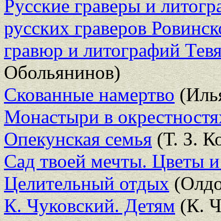
Русские граверы и литог
русских граверов Ровинс
гравюр и литографий Тев
Обольянинов)
Скованные намертво
(Иль
Монастыри в окрестност
Опекунская семья
(Т. З. К
Сад твоей мечты. Цветы и
Целительный отдых
(Олдо
К. Чуковский. Детям
(К. Ч