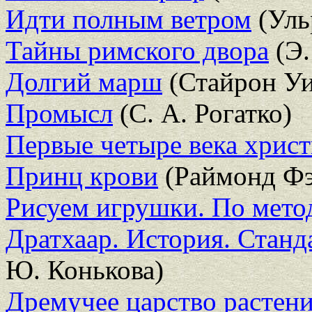
Идти полным ветром
(Уль
Тайны римского двора
(Э.
Долгий марш
(Стайрон У
Промысл
(С. А. Рогатко)
Первые четыре века христ
Принц крови
(Раймонд Фэ
Рисуем игрушки. По мето
Дратхаар. История. Станд
Ю. Конькова)
Дремучее царство растени