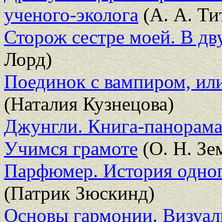
ученого-эколога
(А. А. Ти
Сторож сестре моей. В дв
Лорд)
Поединок с вампиром, ил
(Наталия Кузнецова)
Джунгли. Книга-панорам
Учимся грамоте
(О. Н. Зе
Парфюмер. История одног
(Патрик Зюскинд)
Основы гармонии. Визуал