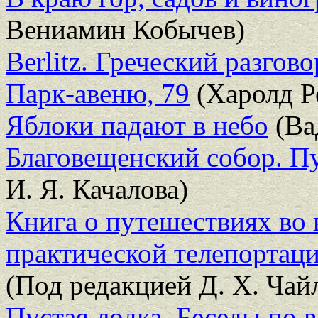
Вениамин Кобычев)
Berlitz. Греческий разгов
Парк-авеню, 79
(Харолд Р
Яблоки падают в небо
(Ва
Благовещенский собор. П
И. Я. Качалова)
Книга о путешествиях во 
практической телепортац
(Под редакцией Д. Х. Чай
Пустая лодка. Беседы по