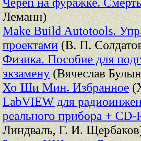
Череп на фуражке. Смерть
Леманн)
Make Build Autotools. У
проектами
(В. П. Солдато
Физика. Пособие для подг
экзамену
(Вячеслав Булын
Хо Ши Мин. Избранное
(
LabVIEW для радиоинжене
реального прибора + CD
Линдваль, Г. И. Щербаков