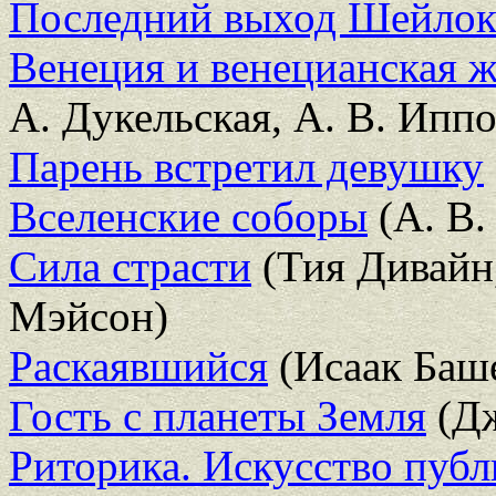
Последний выход Шейлок
Венеция и венецианская ж
А. Дукельская, А. В. Ипп
Парень встретил девушку
Вселенские соборы
(А. В.
Сила страсти
(Тия Дивайн
Мэйсон)
Раскаявшийся
(Исаак Баше
Гость с планеты Земля
(Дж
Риторика. Искусство пуб