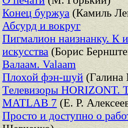
Конец буржуа
(Камиль Ле
Абсурд и вокруг
Пигмалион наизнанку. К 
искусства
(Борис Бернште
Валаам. Valaam
Плохой фэн-шуй
(Галина
Телевизоры HORIZONT. Т
MATLAB 7
(Е. Р. Алексее
Просто и доступно о рабо