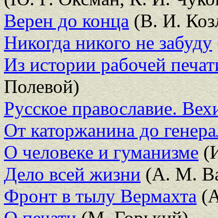
Верен до конца
(В. И. Коз
Никогда никого не забуду
Из истории рабочей печати
Полевой)
Русское православие. Вех
От каторжанина до генера
О человеке и гуманизме
(И
Дело всей жизни
(А. М. В
Фронт в тылу Вермахта
(А
О печати
(М. Горький)