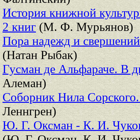
История книжной культур
2 книг
(М. Ф. Мурьянов)
Пора надежд и свершений.
(Натан Рыбак)
Гусман де Альфараче. В д
Алеман)
Соборник Нила Сорского. 
Леннгрен)
Ю. Г. Оксман - К. И. Чук
(Ю. Г. Оксман, К. И. Чуко