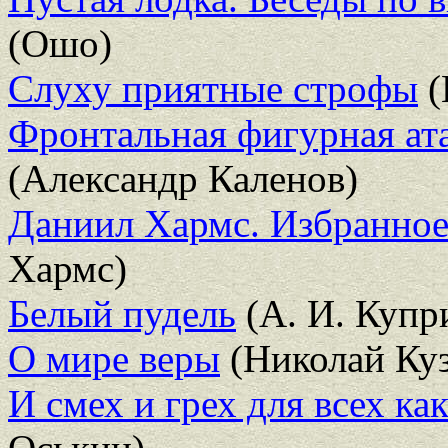
(Ошо)
Слуху приятные строфы
(
Фронтальная фигурная ат
(Александр Каленов)
Даниил Хармс. Избранное
Хармс)
Белый пудель
(А. И. Купр
О мире веры
(Николай Ку
И смех и грех для всех как