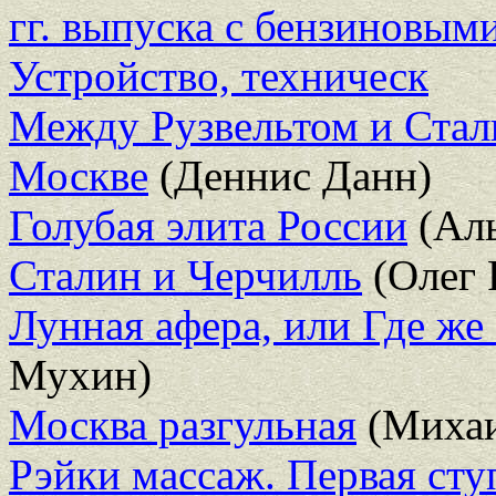
гг. выпуска с бензиновым
Устройство, техническ
Между Рузвельтом и Стал
Москве
(Деннис Данн)
Голубая элита России
(Аль
Сталин и Черчилль
(Олег 
Лунная афера, или Где ж
Мухин)
Москва разгульная
(Михаи
Рэйки массаж. Первая сту