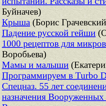
испытаний. Рассказы и ст
Буйначев)
Крыша
(Борис Грачевский
Падение русской гейши
(О
1000 рецептов для микро
Воробьева)
Мамы и малыши
(Екатери
Программируем в Turbo D
Спецназ. 55 лет соединен
назначения Вооруженных