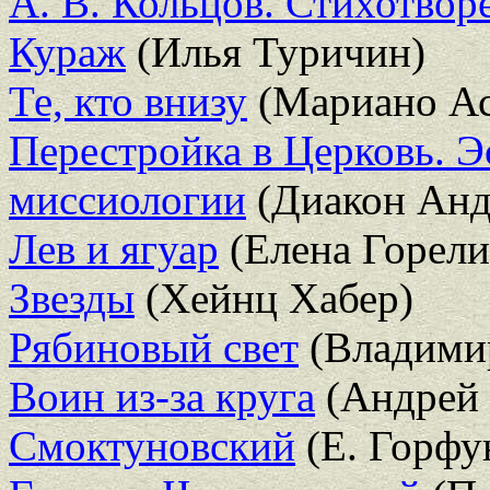
А. В. Кольцов. Стихотвор
Кураж
(Илья Туричин)
Те, кто внизу
(Мариано Ас
Перестройка в Церковь. Э
миссиологии
(Диакон Анд
Лев и ягуар
(Елена Горели
Звезды
(Хейнц Хабер)
Рябиновый свет
(Владими
Воин из-за круга
(Андрей 
Смоктуновский
(Е. Горфу