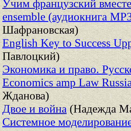
Учим французский вместе /
ensemble (аудиокнига MP3
Шафрановская)
English Key to Success Upp
Павлоцкий)
Экономика и право. Русск
Economics amp Law Russia
Жданова)
Двое и война
(Надежда М
Системное моделировани