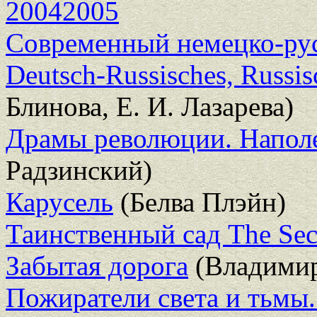
20042005
Современный немецко-рус
Deutsch-Russisches, Russi
Блинова, Е. И. Лазарева)
Драмы революции. Наполе
Радзинский)
Карусель
(Белва Плэйн)
Таинственный сад The Sec
Забытая дорога
(Владимир
Пожиратели света и тьмы