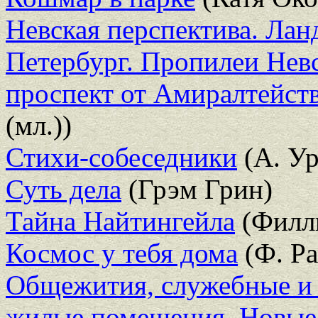
Невская перспектива. Лан
Петербург. Пропилеи Невс
проспект от Амиралтейств
(мл.))
Стихи-собеседники
(А. Ур
Суть дела
(Грэм Грин)
Тайна Найтингейла
(Филл
Космос у тебя дома
(Ф. Ра
Общежития, служебные и
жилые помещения. Новые