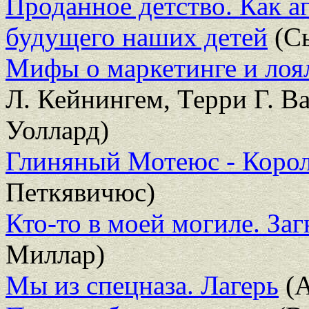
Проданное детство. Как а
будущего наших детей
(С
Мифы о маркетинге и лоя
Л. Кейнингем, Терри Г. В
Уоллард)
Глиняный Мотеюс - Коро
Петкявичюс)
Кто-то в моей могиле. За
Миллар)
Мы из спецназа. Лагерь
(А