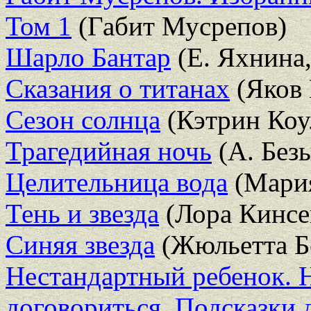
Том 1
(Габит Мусрепов)
Шарло Бантар
(Е. Яхнина
Сказания о титанах
(Яков 
Сезон солнца
(Кэтрин Коу
Трагедийная ночь
(А. Без
Целительница вода
(Мари
Тень и звезда
(Лора Кинсе
Синяя звезда
(Жюльетта Б
Нестандартный ребенок. Н
договориться. Подсказки 