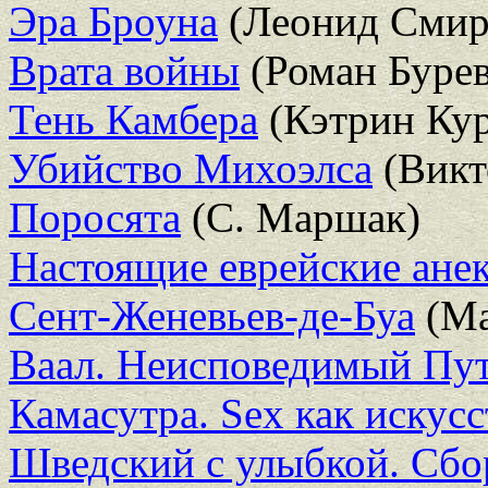
Эра Броуна
(Леонид Смир
Врата войны
(Роман Буре
Тень Камбера
(Кэтрин Кур
Убийство Михоэлса
(Викт
Поросята
(С. Маршак)
Настоящие еврейские ане
Сент-Женевьев-де-Буа
(Ма
Ваал. Неисповедимый Пу
Камасутра. Sex как искусс
Шведский с улыбкой. Сбо