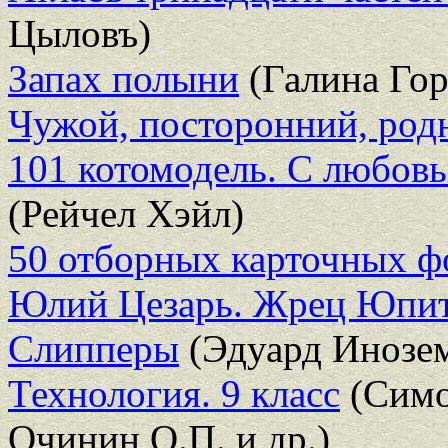
Цыловъ)
Запах полыни
(Галина Гор
Чужой, посторонний, род
101 котомодель. С любов
(Рейчел Хэйл)
50 отборных карточных ф
Юлий Цезарь. Жрец Юпи
Слипперы
(Эдуард Инозе
Технология. 9 класс
(Симо
Очинин О.П. и др.)