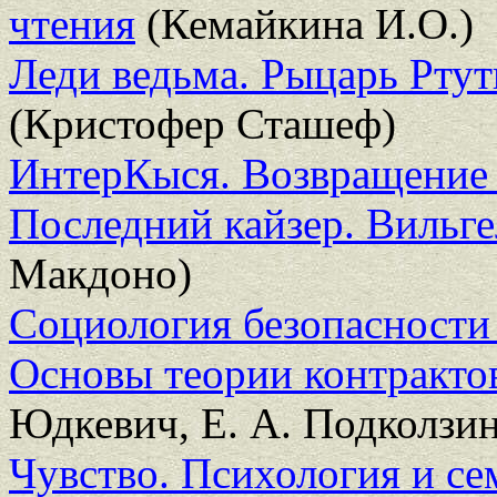
чтения
(Кемайкина И.О.)
Леди ведьма. Рыцарь Ртут
(Кристофер Сташеф)
ИнтерКыся. Возвращение 
Последний кайзер. Вильг
Макдоно)
Социология безопасности
Основы теории контрактов
Юдкевич, Е. А. Подколзин
Чувство. Психология и се