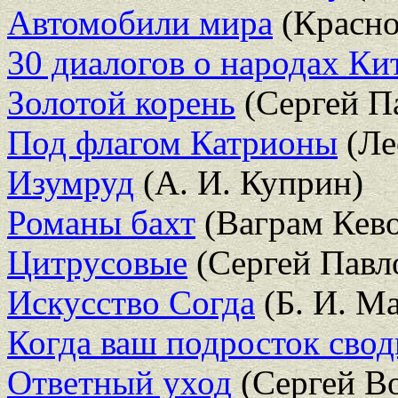
Автомобили мира
(Красно
30 диалогов о народах Ки
Золотой корень
(Сергей П
Под флагом Катрионы
(Ле
Изумруд
(А. И. Куприн)
Романы бахт
(Ваграм Кево
Цитрусовые
(Сергей Павл
Искусство Согда
(Б. И. М
Когда ваш подросток своди
Ответный уход
(Сергей В