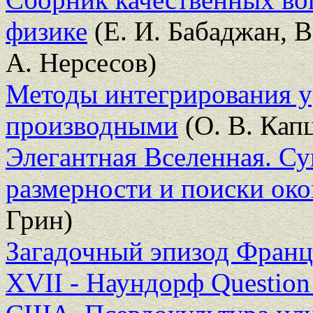
физике
(Е. И. Бабаджан, В
А. Нерсесов)
Методы интегрирования у
производными
(О. В. Кап
Элегантная Вселенная. С
размерности и поиски ок
Грин)
Загадочный эпизод Франц
XVII - Наундорф Question