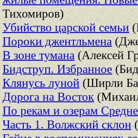
Тихомиров)
Убийство царской семьи
(
Пороки джентльмена
(Дже
В зоне тумана
(Алексей Г
Бидструп. Избранное
(Бид
Клянусь луной
(Ширли Ба
Дорога на Восток
(Михаил
По рекам и озерам Средней
Часть 1. Волжский склон
(