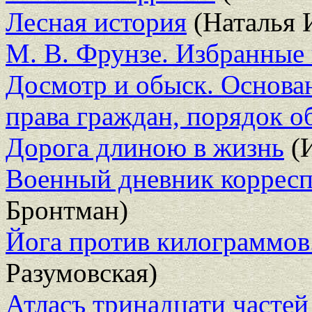
Лесная история
(Наталья 
М. В. Фрунзе. Избранные
Досмотр и обыск. Основан
права граждан, порядок 
Дорога длиною в жизнь
(И
Военный дневник коррес
Бронтман)
Йога против килограммов
Разумовская)
Атласъ тринадцати частей