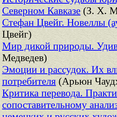
Северном Кавказе
(З. Х. 
Стефан Цвейг. Новеллы (
Цвейг)
Мир дикой природы. Уди
Медведев)
Эмоции и рассудок. Их вл
потребителя
(Арьюн Чауд
Критика перевода. Практи
сопоставительному анали
немецких и русских худо