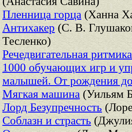
(Анастасия Савина)
Пленница горца
(Ханна Ха
Антихакер
(С. В. Глушако
Тесленко)
Речедвигательная ритмика
1000 обучающих игр и у
малышей. От рождения д
Мягкая машина
(Уильям Б
Лорд Безупречность
(Лоре
Соблазн и страсть
(Джулия