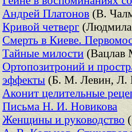
Гейне в воспоминаниях с
Андрей Платонов
(В. Чал
Кривой четверг
(Людмила
Смерть в Киеве. Первомо
Тайные милости
(Вацлав 
Ортопозитроний и простр
эффекты
(Б. М. Левин, Л. 
Аконит целительные реце
Письма Н. И. Новикова
Женщины и руководство
(