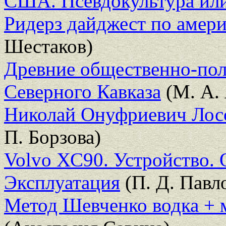
США. Псевдокультура или
Ридерз дайджест по амери
Шестаков)
Древние общественно-пол
Северного Кавказа
(М. А.
Николай Онуфриевич Лос
П. Борзова)
Volvo ХС90. Устройство. 
Эксплуатация
(П. Д. Павл
Метод Шевченко водка + 