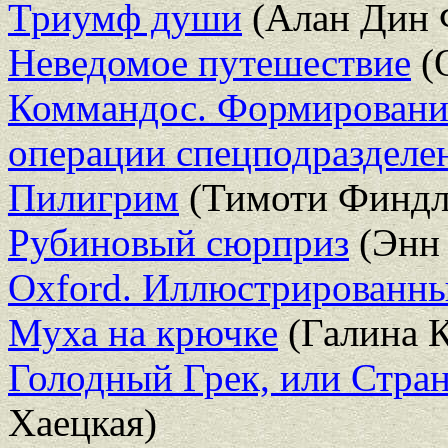
Триумф души
(Алан Дин 
Неведомое путешествие
(
Коммандос. Формирование
операции спецподразделе
Пилигрим
(Тимоти Финдл
Рубиновый сюрприз
(Энн 
Oxford. Иллюстрированны
Муха на крючке
(Галина К
Голодный Грек, или Стра
Хаецкая)