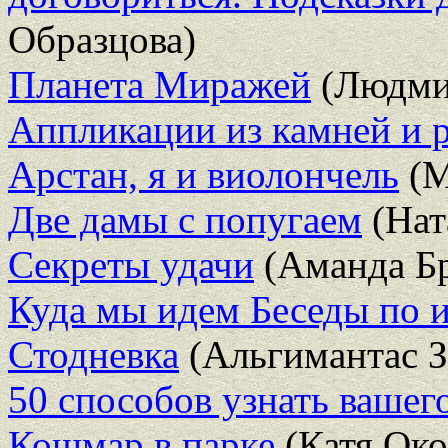
Образцова)
Планета Миражей
(Людми
Аппликации из камней и 
Арстан, я и виолончель
(М
Две дамы с попугаем
(Нат
Секреты удачи
(Аманда Бр
Куда мы идем Беседы по 
Стодневка
(Альгимантас З
50 способов узнать вашег
Кошмар в парке
(Катя Око