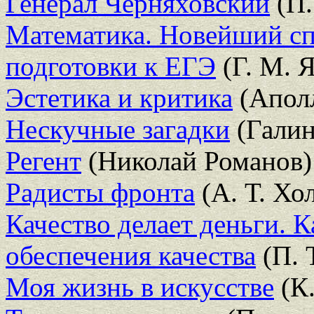
Генерал Черняховский
(П.
Математика. Новейший сп
подготовки к ЕГЭ
(Г. М. 
Эстетика и критика
(Аполл
Нескучные загадки
(Галин
Регент
(Николай Романов)
Радисты фронта
(А. Т. Хо
Качество делает деньги. К
обеспечения качества
(П. 
Моя жизнь в искусстве
(К.