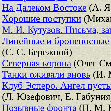
На Далеком Востоке
(А. Я
Хорошие поступки
(Михаи
М. И. Кутузов. Письма, з
Линейные и броненосные 
(С. С. Бережной)
Северная корона
(Олег См
Танки оживали вновь
(И. 
Клуб Эсперо. Ангел пуст
(Л. Юзефович, Е. Габуния
Позывные фронта
(П. М. 