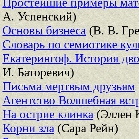
Простейшие примеры мате
А. Успенский)
Основы бизнеса
(В. В. Гр
Словарь по семиотике ку
Екатерингоф. История дв
И. Баторевич)
Письма мертвым друзьям
Агентство Волшебная вст
На острие клинка
(Эллен 
Корни зла
(Сара Рейн)