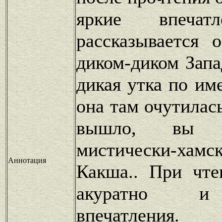
яркие впечатл
рассказывается 
диком-диком Запа
дикая утка по им
она там очутилась
вышло, вы 
мистически-хамс
Аннотация
Какша.. При чте
акуратно и
впечатления.