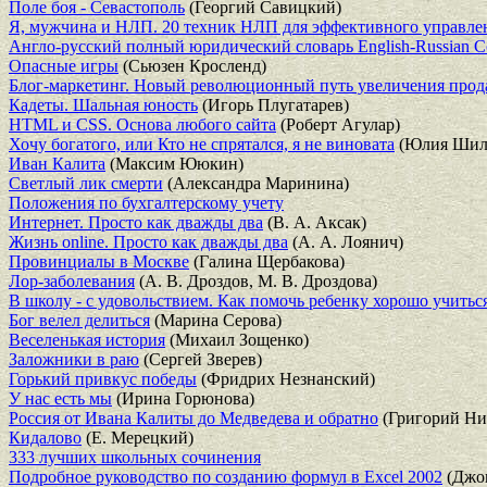
Поле боя - Севастополь
(Георгий Савицкий)
Я, мужчина и НЛП. 20 техник НЛП для эффективного управле
Англо-русский полный юридический словарь English-Russian Co
Опасные игры
(Сьюзен Кросленд)
Блог-маркетинг. Новый революционный путь увеличения прода
Кадеты. Шальная юность
(Игорь Плугатарев)
HTML и CSS. Основа любого сайта
(Роберт Агулар)
Хочу богатого, или Кто не спрятался, я не виновата
(Юлия Шил
Иван Калита
(Максим Ююкин)
Светлый лик смерти
(Александра Маринина)
Положения по бухгалтерскому учету
Интернет. Просто как дважды два
(В. А. Аксак)
Жизнь online. Просто как дважды два
(А. А. Лоянич)
Провинциалы в Москве
(Галина Щербакова)
Лор-заболевания
(А. В. Дроздов, М. В. Дроздова)
В школу - с удовольствием. Как помочь ребенку хорошо учитьс
Бог велел делиться
(Марина Серова)
Веселенькая история
(Михаил Зощенко)
Заложники в раю
(Сергей Зверев)
Горький привкус победы
(Фридрих Незнанский)
У нас есть мы
(Ирина Горюнова)
Россия от Ивана Калиты до Медведева и обратно
(Григорий Ни
Кидалово
(Е. Мерецкий)
333 лучших школьных сочинения
Подробное руководство по созданию формул в Excel 2002
(Джон