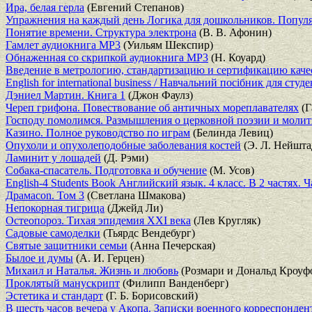
Ира, белая герла
(Евгений Степанов)
Упражнения на каждый день Логика для дошкольников. Популя
Понятие времени. Структура электрона
(В. В. Афонин)
Гамлет аудиокнига MP3
(Уильям Шекспир)
Обнаженная со скрипкой аудиокнига MP3
(Н. Коуард)
Введение в метрологию, стандартизацию и сертификацию каче
English for international business / Навчальний посiбник для сту
Дэниел Мартин. Книга 1
(Джон Фаулз)
Череп грифона. Повествование об античных мореплавателях
(Г
Господу помолимся. Размышления о церковной поэзии и молит
Казино. Полное руководство по играм
(Белинда Левиц)
Опухоли и опухолеподобные заболевания костей
(Э. Л. Нейштад
Ламинит у лошадей
(Д. Рэми)
Собака-спасатель. Подготовка и обучение
(М. Усов)
English-4 Students Book Английский язык. 4 класс. В 2 частях. Ч
Драмаcon. Том 3
(Светлана Шмакова)
Непокорная тигрица
(Джейд Ли)
Остеопороз. Тихая эпидемия XXI века
(Лев Кругляк)
Садовые самоделки
(Тьярдс Вендебург)
Святые защитники семьи
(Анна Печерская)
Былое и думы
(А. И. Герцен)
Михаил и Наталья. Жизнь и любовь
(Розмари и Дональд Кроуф
Проклятый манускрипт
(Филипп Ванденберг)
Эстетика и стандарт
(Г. Б. Борисовский)
В шесть часов вечера у Акопа. Записки военного корреспонден