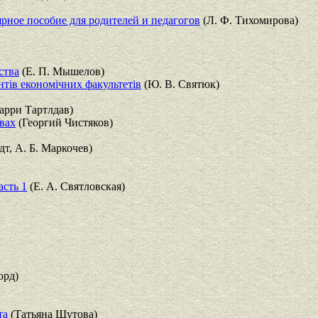
рное пособие для родителей и педагогов
(Л. Ф. Тихомирова)
ства
(Е. П. Мышелов)
дентiв економiчних факультетiв
(Ю. В. Святюк)
арри Тартлдав)
вах
(Георгий Чистяков)
т, А. Б. Маркочев)
асть 1
(Е. А. Святловская)
орд)
та
(Татьяна Шутова)