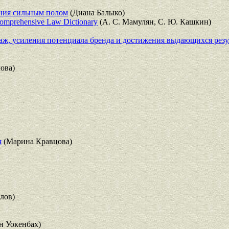
ния сильным полом
(Диана Балыко)
mprehensive Law Dictionary
(А. С. Мамулян, С. Ю. Кашкин)
ж, усиления потенциала бренда и достижения выдающихся резу
ова)
я
(Марина Кравцова)
лов)
 Уокенбах)