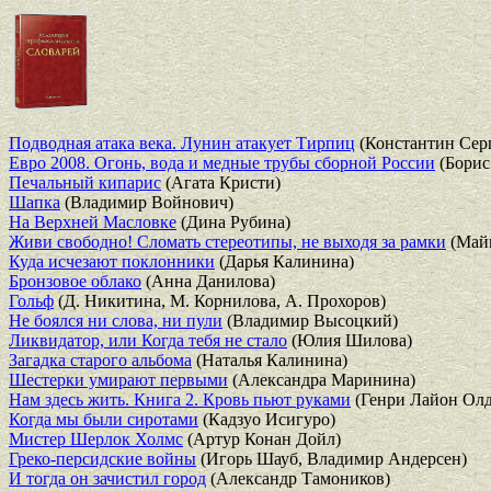
Подводная атака века. Лунин атакует Тирпиц
(Константин Серг
Евро 2008. Огонь, вода и медные трубы сборной России
(Борис
Печальный кипарис
(Агата Кристи)
Шапка
(Владимир Войнович)
На Верхней Масловке
(Дина Рубина)
Живи свободно! Сломать стереотипы, не выходя за рамки
(Майк
Куда исчезают поклонники
(Дарья Калинина)
Бронзовое облако
(Анна Данилова)
Гольф
(Д. Никитина, М. Корнилова, А. Прохоров)
Не боялся ни слова, ни пули
(Владимир Высоцкий)
Ликвидатор, или Когда тебя не стало
(Юлия Шилова)
Загадка старого альбома
(Наталья Калинина)
Шестерки умирают первыми
(Александра Маринина)
Нам здесь жить. Книга 2. Кровь пьют руками
(Генри Лайон Олд
Когда мы были сиротами
(Кадзуо Исигуро)
Мистер Шерлок Холмс
(Артур Конан Дойл)
Греко-персидские войны
(Игорь Шауб, Владимир Андерсен)
И тогда он зачистил город
(Александр Тамоников)