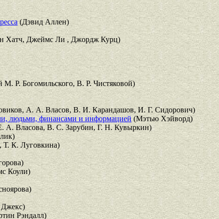
ресса
(Дэвид Аллен)
н Хатч, Джеймс Ли , Джордж Курц)
 М. Р. Богомильского, В. Р. Чистяковой)
овиков, А. А. Власов, В. И. Карандашов, И. Г. Сидорович)
ми, людьми, финансами и информацией
(Мэтью Хэйворд)
. А. Власова, В. С. Зарубин, Г. Н. Кувыркин)
елик)
 Т. К. Луговкина)
горова)
с Коули)
сноярова)
 Джекс)
тин Рэндалл)