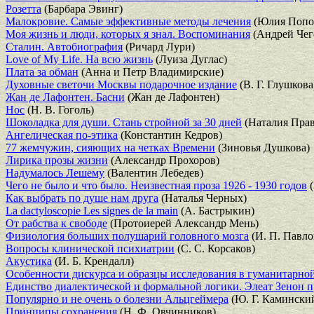
Розетта
(Барбара Эвинг)
Малокровие. Самые эффективные методы лечения
(Юлия Попо
Моя жизнь и люди, которых я знал. Воспоминания
(Андрей Чег
Сталин. Автобиография
(Ричард Лури)
Love of My Life. На всю жизнь
(Луиза Дуглас)
Плата за обман
(Анна и Петр Владимирские)
Духовные светочи Москвы подарочное издание
(В. Г. Глушкова
Жан де Лафонтен. Басни
(Жан де Лафонтен)
Нос
(Н. В. Гоголь)
Шоколадка для души. Стань стройной за 30 дней
(Наталия Пра
Ангелическая по-этика
(Константин Кедров)
77 жемчужин, сияющих на четках Времени
(Зиновья Душкова)
Лирика прозы жизни
(Александр Прохоров)
Надумалось Лешему
(Валентин Лебедев)
Чего не было и что было. Неизвестная проза 1926 - 1930 годов
(
Как выбрать по душе нам друга
(Наталья Черных)
La dactyloscopie Les signes de la main
(А. Бастрыкин)
От рабства к свободе
(Протоиерей Александр Мень)
Физиология больших полушарий головного мозга
(И. П. Павло
Вопросы клинической психиатрии
(С. С. Корсаков)
Акустика
(И. Б. Крендалл)
Особенности дискурса и образцы исследования в гуманитарной
Единство диалектической и формальной логики. Элеат Зенон 
Популярно и не очень о болезни Альцгеймера
(Ю. Г. Каминский
Принципы сохранения
(Н. Ф. Овчинников)