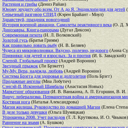
Растения и грибы
(Дениз Райан)
Юному эрудиту обо всем. От А до Я. Энциклопедия для детей
(
Серьезный разговор СПИД
(Кэрен Брайант - Моул)
Здравствуй, праздник новогодний
История военной авиации. Самолеты реактивного века
(О. Д. 
Динозавры. Книга-панорама
(Дугал Диксон)
Современная пехота
(Н. Л. Волковский)
Золотой гусь
(Братья Гримм)
Как правильно ловить рыбу
(Н. В. Беляев)
Чудеса из микроволновки. Вкусно, полезно, недорого
(Анна Су
Прививки для детей и взрослых. За и против
(И. Б. Завадский)
Слепой. Глобальный проект
(Андрей Воронин)
Звездный прыжок
(Ли Брэкетт)
Му-Му. Вера, надежда, любовь
(Андрей Воронин)
Система Брэгга для здоровья и долголетия
(Поль Брэгг)
Продажные ангелы
(Миа Лобутич)
Сэнсэй-II. Исконный Шамбалы
(Анастасия Новых)
Маркетинг образования
(И. В. Ванькина, А. П. Егоршин, В. И.
Вирус либерализма. Перманентная война и американизация ми
Костяная нога
(Наталья Александрова)
Магия жилища. Руководство по домашней Магии
(Елена Степа
В деле только девушки
(Ольга Шумяцкая)
Упрощенка 2008. Учет расходов
(Т. Л. Крутякова, И. О. Чвыков)
Равнение на знамя
(А. Бушков)
Опыт человеческий. Произведения советских и американских 