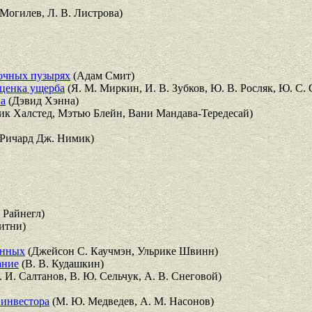
 Могилев, Л. В. Листрова)
ночных пузырях
(Адам Смит)
оценка ущерба
(Я. М. Миркин, И. В. Зубков, Ю. В. Росляк, Ю. С. С
ка
(Дэвид Хэнна)
ик Халстед, Мэтью Блейн, Вани Мандава-Тередесай)
Ричард Дж. Нимик)
 Райнегл)
итни)
данных
(Джейсон С. Каучмэн, Ульрике Швинн)
ание
(В. В. Кудашкин)
 И. Салтанов, В. Ю. Сельчук, А. В. Снеговой)
 инвестора
(М. Ю. Медведев, А. М. Насонов)