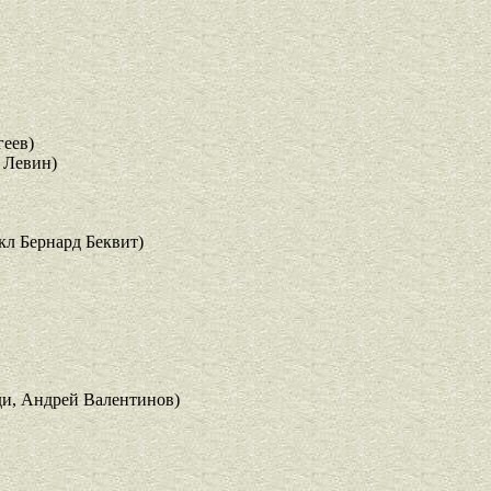
еев)
 Левин)
л Бернард Беквит)
и, Андрей Валентинов)