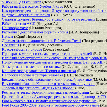
Visio 2003 для чайников
(Дебби Валковски)
Работа на ПК в офисе. Учебный курс
(О. С. Степаненко)
Как привести дела в порядок. Искусство продуктивности без ст
Яндекс. Эффективный поиск
(В. С. Гусев)
Секреты хакеров. Безопасность Linux - готовые решения
(Брайа
Райские песни + CD
(Дидуров А.)
Не говори маме
(Наталия Рязанцева)
Растения с декоративной формой кроны
(И. А. Бондорина)
Ирисы
(Юрий Пирогов)
Детская оториноларингология. В 2 томах. Том 1
(Под редакцией
Все танцы
(Ги Дени. Люк Дассвиль)
Красота форм в природе
(Эрнст Геккель)
Препараты, методы и схемы иммунотерапии опухолей
(В. И. Н
Иллюзия всемогущества. Как сохранить контроль над события
Приближенные методы математической физики. Выпуск XIII
(Е
Электромагнитные волны и оптика
(О. С. Литвинов, В. С. Гор
Клиническое управление. Теория и практика
(В. И. Стародубов,
Наброски головы и фигуры человека
(Н. П. Бесчастнов)
Биохимическое обследование в клинической практике
(М. О. Е
Внутренний баланс. Как не потратить жизнь на пустяки
(Джейм
Любовь и преданность. Индия - моя любовь
(Ошо)
Реклама vs театр. Теория и практика взаимодействия
(Д. К. Кра
Греческий за 1 час. Аудиокурс греческого языка брошюра + CD
Ford Mondeo c 2003. Ремонт и техническое обслуживание
(Р. М.
Ford Focus 2005-2009. Ремонт и техническое обслуживание
(Мар