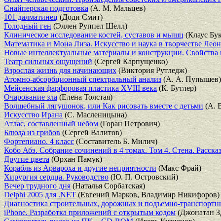
Снайперская подготовка
(А. М. Мальцев)
101 далматинец
(Доди Смит)
Голодный ген
(Эллен Руппел Шелл)
Клиническое исследование костей, суставов и мышц
(Клаус Бу
Математика и Мона Лиза. Искусство и наука в творчестве Лео
Новые интеллектуальные материалы и конструкции. Свойства
Театр сильных ощущений
(Сергей Карпущенко)
Взрослая жизнь для начинающих
(Виктория Рутледж)
Атомно-абсорбционный спектральный анализ
(А. А. Пупышев)
Мейсенская фарфоровая пластика XVIII века
(К. Бутлер)
Очарование зла
(Елена Толстая)
Волшебный лягушонок, или Как рисовать вместе с детьми
(А. 
Искусство Ирана
(С. Масленицына)
Атлас, составленный небом
(Горан Петрович)
Блюда из грибов
(Сергей Валитов)
Фортепиано. 4 класс
(Составитель Б. Милич)
Кобо Абэ. Собрание сочинений в 4 томах. Том 4. Стена. Расска
Другие цвета
(Орхан Памук)
Корабль из Арвароха и другие неприятности
(Макс Фрай)
Хирургия сердца. Руководство
(Ю. П. Островский)
Вечер трудного дня
(Наталья Сорбатская)
Delphi 2005 для .NET
(Евгений Марков, Владимир Никифоров)
Диагностика строительных, дорожных и подъемно-транспорт
iPhone. Разработка приложений с открытым кодом
(Джонатан З