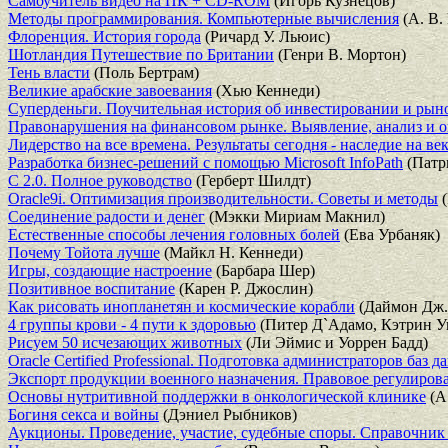
Самоучитель видео на ПК + CD-ROM
(Игорь Кузнецов)
Методы программирования. Компьютерные вычисления
(А. В.
Флоренция. История города
(Ричард У. Льюис)
Шотландия Путешествие по Британии
(Генри В. Мортон)
Тень власти
(Поль Бертрам)
Великие арабские завоевания
(Хью Кеннеди)
Суперденьги. Поучительная история об инвестировании и ры
Правонарушения на финансовом рынке. Выявление, анализ и 
Лидерство на все времена. Результаты сегодня - наследие на ве
Разработка бизнес-решений с помощью Microsoft InfoPath
(Патр
C 2.0. Полное руководство
(Герберт Шилдт)
Oracle9i. Оптимизация производительности. Советы и методы
(
Соединение радости и денег
(Мэкки Мириам Макнил)
Естественные способы лечения головных болей
(Ева Урбаняк)
Почему Тойота лучше
(Майкл Н. Кеннеди)
Игры, создающие настроение
(Барбара Шер)
Позитивное воспитание
(Карен Р. Джослин)
Как рисовать инопланетян и космические корабли
(Даймон Дж.
4 группы крови - 4 пути к здоровью
(Питер Д`Адамо, Кэтрин У
Рисуем 50 исчезающих животных
(Ли Эймис и Уоррен Бадд)
Oracle Certified Professional. Подготовка администраторов баз 
Экспорт продукции военного назначения. Правовое регулиров
Основы нутритивной поддержки в онкологической клинике
(А.
Богиня секса и войны
(Дэниел Рыбников)
Аукционы. Проведение, участие, судебные споры. Справочник