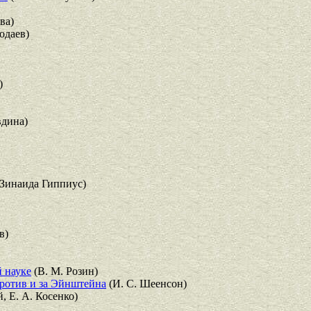
ва)
одаев)
)
вдина)
Зинаида Гиппиус)
в)
 науке
(В. М. Розин)
против и за Эйнштейна
(И. С. Шеенсон)
, Е. А. Косенко)