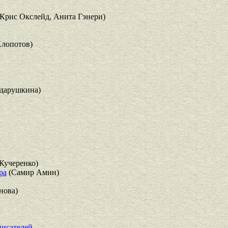
Крис Окслейд, Анита Гэнери)
Хлопотов)
дарушкина)
 Кучеренко)
ра
(Самир Амин)
нова)
писателей