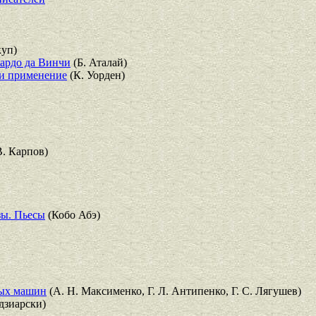
куп)
нардо да Винчи
(Б. Аталай)
 и применение
(К. Уорден)
В. Карпов)
зы. Пьесы
(Кобо Абэ)
ных машин
(А. Н. Максименко, Г. Л. Антипенко, Г. С. Лягушев)
дзиарски)