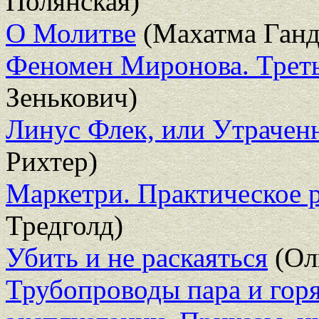
Полянская)
О Молитве
(Махатма Ганд
Феномен Миронова. Треть
Зенькович)
Линус Флек, или Утрачен
Рихтер)
Маркетри. Практическое 
Тредголд)
Убить и не раскаяться
(Ол
Трубопроводы пара и горя