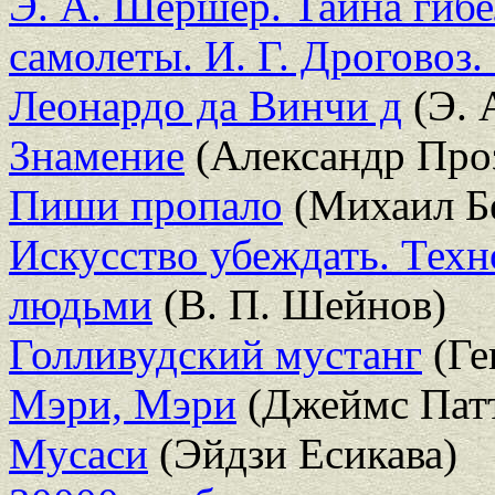
Э. А. Шершер. Тайна гиб
самолеты. И. Г. Дроговоз
Леонардо да Винчи д
(Э. 
Знамение
(Александр Про
Пиши пропало
(Михаил Б
Искусство убеждать. Техн
людьми
(В. П. Шейнов)
Голливудский мустанг
(Ге
Мэри, Мэри
(Джеймс Пат
Мусаси
(Эйдзи Есикава)