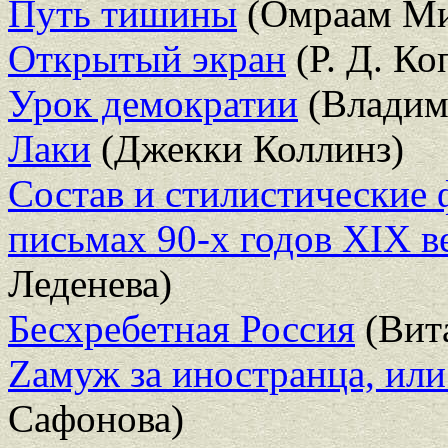
Путь тишины
(Омраам Ми
Открытый экран
(Р. Д. Ко
Урок демократии
(Владим
Лаки
(Джекки Коллинз)
Состав и стилистические 
письмах 90-х годов XIX ве
Леденева)
Бесхребетная Россия
(Вит
Zамуж за иностранца, или
Сафонова)