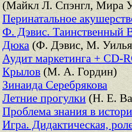
(Майкл Л. Спэнгл, Мира 
Перинатальное акушерств
Ф. Дэвис. Таинственный В
Дюка
(Ф. Дэвис, М. Уиль
Аудит маркетинга + CD-
Крылов
(М. А. Гордин)
Зинаида Серебрякова
Летние прогулки
(Н. Е. В
Проблема знания в истори
Игра. Дидактическая, рол