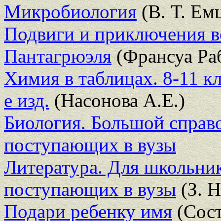
Микробиология
(В. Т. Ем
Подвиги и приключения в
Пантагрюэля
(Франсуа Ра
Химия в таблицах. 8-11 к
е изд.
(Насонова А.Е.)
Биология. Большой справ
поступающих в вузы
Литература. Для школьник
поступающих в вузы
(З. Н
Подари ребенку имя
(Сост