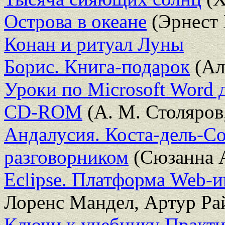
Острова в океане
(Эрнест 
Конан и ритуал Луны
Борис. Книга-подарок
(Ал
Уроки по Microsoft Word 
CD-ROM
(А. М. Столяров,
Андалусия. Коста-дель-Со
разговорником
(Сюзанна 
Eclipse. Платформа Web-
Лоренс Мандел, Артур Ра
Ключи к учебнику Практи