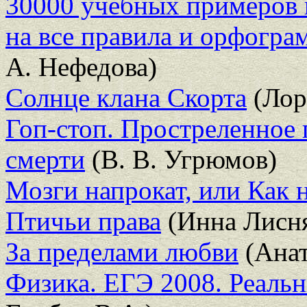
30000 учебных примеров 
на все правила и орфогра
А. Нефедова)
Солнце клана Скорта
(Лор
Гоп-стоп. Простреленное 
смерти
(В. В. Угрюмов)
Мозги напрокат, или Как 
Птичьи права
(Инна Лисня
За пределами любви
(Анат
Физика. ЕГЭ 2008. Реальн