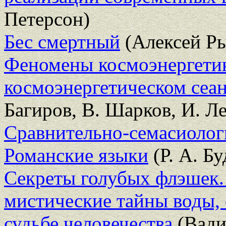
Петерсон)
Бес смертный
(Алексей Р
Феномены космоэнергетик
космоэнергетическом сеанс
Багиров, В. Шарков, И. Ле
Сравнительно-семасиолог
Романские языки
(Р. А. Бу
Секреты голубых флэшек.
мистические тайны воды, 
судьбе человечества
(Вади