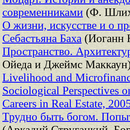
современниками
(Ф. Шлих
О жизни, искусстве и о п
Себастьяна Баха
(Иоганн 
Пространство. Архитектур
Ойеда и Джеймс Маккаун
Livelihood and Microfinan
Sociological Perspectives 
Careers in Real Estate, 200
Трудно быть богом. Попыт
(Аркадий Стругацкий, Бо