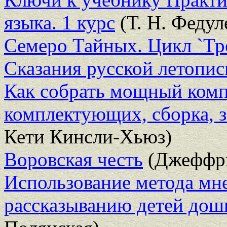
языка. 1 курс
(Т. Н. Федул
Семеро Тайных. Цикл `Тро
Сказания русской летопис
Как собрать мощный ком
комплектующих, сборка, 
Кети Кинсли-Хьюз)
Воровская честь
(Джеффри
Использование метода мн
рассказыванию детей дош