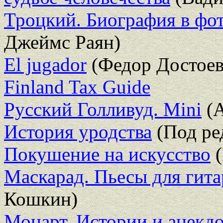
Троцкий. Биография в фо
Джеймс Раян)
El jugador
(Федор Достоев
Finland Tax Guide
Русский Голливуд. Mini
(А
История уродства
(Под ре
Покушение на искусство
(
Маскарад. Пьесы для гита
Кошкин)
Моцарт. Истории и анекдо