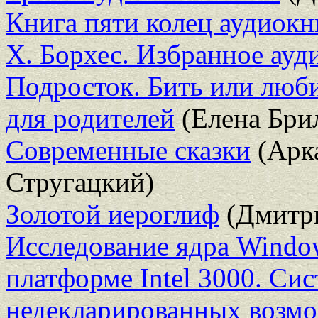
Книга пяти колец аудиок
Х. Борхес. Избранное ау
Подросток. Бить или люб
для родителей
(Елена Бри
Современные сказки
(Арка
Стругацкий)
Золотой иероглиф
(Дмитр
Исследование ядра Window
платформе Intel 3000. Си
недекларированных возм