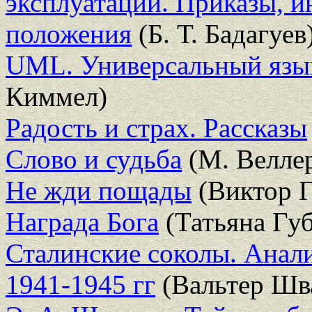
эксплуатации. Приказы, и
положения
(Б. Т. Бадагуев
UML. Универсальный язы
Киммел)
Радость и страх. Рассказы
Слово и судьба
(М. Велле
Не жди пощады
(Виктор Г
Награда Бога
(Татьяна Гу
Сталинские соколы. Анали
1941-1945 гг
(Вальтер Шв