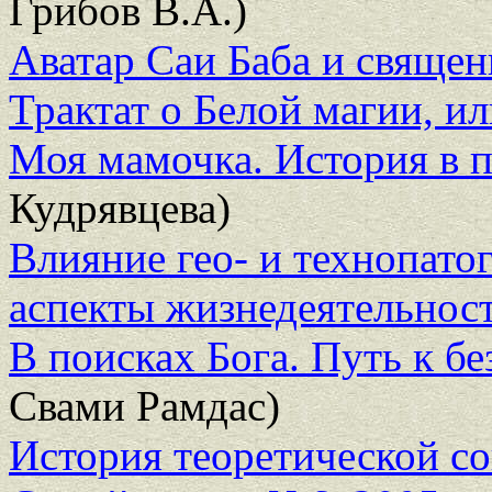
Грибов В.А.)
Аватар Саи Баба и свяще
Трактат о Белой магии, и
Моя мамочка. История в п
Кудрявцева)
Влияние гео- и технопато
аспекты жизнедеятельнос
В поисках Бога. Путь к 
Свами Рамдас)
История теоретической со