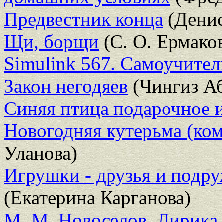
Предвестник конца
(Денис
Щи, борщи
(С. О. Ермако
Simulink 567. Самоучител
Закон негодяев
(Чингиз Аб
Синяя птица подарочное 
Новогодняя кутерьма (ком
Уланова)
Игрушки - друзья и подр
(Екатерина Карганова)
М. М. Новоселов. Лирика